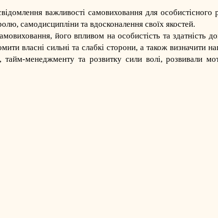
свідомлення важливості самовиховання для особистісного 
олю, самодисципліни та вдосконалення своїх якостей.
самовиховання, його впливом на особистість та здатність д
омити власні сильні та слабкі сторони, а також визначити н
, тайм-менеджменту та розвитку сили волі, розвивали мо