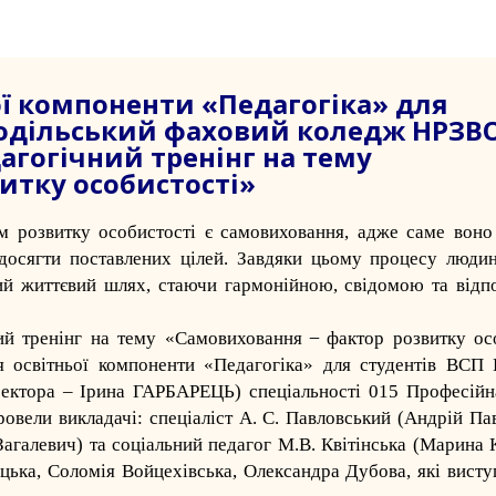
ї компоненти «Педагогіка» для
Подільський фаховий коледж НРЗВ
гогічний тренінг на тему
итку особистості»
м розвитку особистості є самовиховання, адже саме воно
 досягти поставлених цілей. Завдяки цьому процесу люди
ний життєвий шлях, стаючи гармонійною, свідомою та відп
й тренінг на тему «Самовиховання ̶ фактор розвитку осо
 освітньої компоненти «Педагогіка» для студентів
ВСП К
ректора – Ірина ГАРБАРЕЦЬ) спеціальності 015 Професійна
ровели викладачі: спеціаліст А. С. Павловський (
Андрій Па
Загалевич
) та соціальний педагог М.В. Квітінська (
Марина К
цька, Соломія Войцехівська, Олександра Дубова, які висту