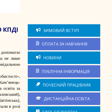
О КПДІ
ЗИМОВИЙ ВСТУП
ОПЛАТА ЗА НАВЧАННЯ
 допомагає
НОВИНИ
на не лише
овідальною
ПУБЛІЧНА ІНФОРМАЦІЯ
бистості»,
ам’янець-
ПОЧЕСНИЙ ПРАЦІВНИК
 освіта за
вловський
),
ДИСТАНЦІЙНА ОСВІТА
вітінська
),
пали в ролі