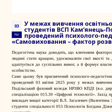
У межах вивчення освітньо
03
студентів ВСП Кам’янець-
проведений психолого-педа
Кві
«Самовиховання – фактор розв
Педагогічна наука доводить, що ключовим факторо
людині стати кращою, удосконалити свої якості та
адаптується до суспільних вимог, а й формує влас
особистістю.
Саме цьому був присвячений психолого-педагогічни
проведений 03 квітня 2025 року у межах вивчення
Подільський фаховий коледж НРЗВО КПДІ
(в.о. ди
спеціалізацією 015.39 «Цифрові технології». Захід п
викладач вищої категорії В.Л. Загалевич (
Валентина 
студенти спеціальності 053 Психологія Богдана Діжи