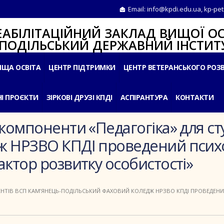
Email:
info@kpdi.edu.ua
,
kp-pet
ІТАЦІЙНИЙ ЗАКЛАД ВИЩОЇ ОС
ЛЬСЬКИЙ ДЕРЖАВНИЙ ІНСТИТУ
ИЩА ОСВІТА
ЦЕНТР ПІДТРИМКИ
ЦЕНТР ВЕТЕРАНСЬКОГО РОЗ
І ПРОЄКТИ
ЗІРКОВІ ДРУЗІ КПДІ
АСПІРАНТУРА
КОНТАКТИ
компоненти «Педагогіка» для ст
ж НРЗВО КПДІ проведений психо
ктор розвитку особистості»
ЕНТІВ ВСП КАМ’ЯНЕЦЬ-ПОДІЛЬСЬКИЙ ФАХОВИЙ КОЛЕДЖ НРЗВО КПДІ ПРОВЕДЕН