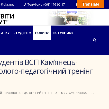
i@ukr.net
Тел/Факс: (068) 176-96-17
Translate
ВІТИ
Т"
ВИТКУ
СТУДЕНТУ
НОВИНИ
ВСТУПНИКУ
удентів ВСП Кам’янець-
лого-педагогічний тренінг
ИЙ ПСИХОЛОГО-ПЕДАГОГІЧНИЙ ТРЕНІНГ НА ТЕМУ «САМОВИХОВАННЯ –