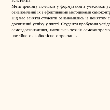
асистентів.
Мета тренінгу полягала у формуванні в учасників у
ознайомленні їх з ефективними методиками самоконтр
Під час заняття студенти ознайомились із поняттям 
досягненні успіху у житті. Студенти пробували усвід
самовдосконалення, навчились технік самоконтролю
постійного особистісного зростання.