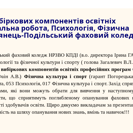
іркових компонентів освітніх
льна робота, Психологія, Фізична
м’янець-Подільський фаховий коле
ський фаховий коледж НРЗВО КПДІ
(в.о. директора Ірина 
ології та фізичної культури і спорту ( голова Загалевич В.Л
 вибіркових компонентів освітніх професійних програм
Фаін А.В.)
Фізична культура і спорт
(гарант Погорецька
а, 053 Психологія, 017 Фізична культура і спорт. Захід спр
ами, які вони можуть обрати для вивчення у наступному
енти, що сприятимуть поглибленому опанування фахових 
і здобувачів освіти. Щиро дякуємо викладачам за презентац
ність на шляху опанування нових знань, вмінь та навичок!!!