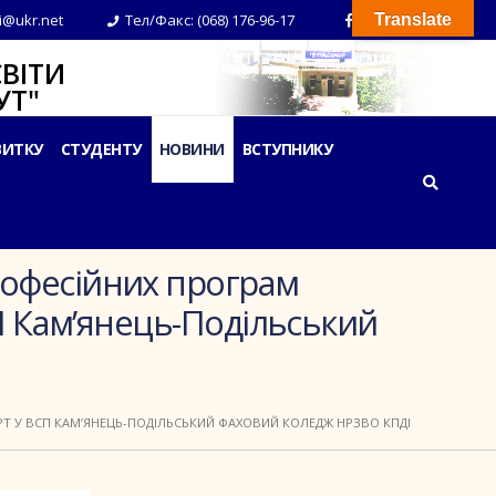
i@ukr.net
Тел/Факс: (068) 176-96-17
Translate
ВІТИ
Т"
ВИТКУ
СТУДЕНТУ
НОВИНИ
ВСТУПНИКУ
рофесійних програм
СП Кам’янець-Подільський
РТ У ВСП КАМ’ЯНЕЦЬ-ПОДІЛЬСЬКИЙ ФАХОВИЙ КОЛЕДЖ НРЗВО КПДІ