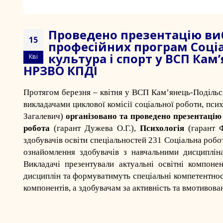
Проведено презентацію виб
15
професійних програм Соціа
культура і спорт у ВСП Ка
Кві
НРЗВО КПДІ
Протягом березня – квітня у
ВСП Кам’янець-Поділь
викладачами циклової комісії соціальної роботи, псих
Загалевич
)
організовано та проведено презентацію
робота
(гарант Дужева О.Г.),
Психологія
(гарант 
здобувачів освіти спеціальностей 231 Соціальна робот
ознайомлення здобувачів з навчальними дисциплін
Викладачі презентували актуальні освітні компон
дисциплін та формуватимуть спеціальні компетентност
компонентів, а здобувачам за активність та вмотивова