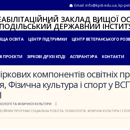
Email:
info@kpdi.edu.ua
,
kp-pet
ІТАЦІЙНИЙ ЗАКЛАД ВИЩОЇ ОС
ЛЬСЬКИЙ ДЕРЖАВНИЙ ІНСТИТУ
ИЩА ОСВІТА
ЦЕНТР ПІДТРИМКИ
ЦЕНТР ВЕТЕРАНСЬКОГО РОЗ
І ПРОЄКТИ
ЗІРКОВІ ДРУЗІ КПДІ
АСПІРАНТУРА
КОНТАКТИ
ркових компонентів освітніх п
я, Фізична культура і спорт у В
І
ОЛОГІЇ ТА ФІЗИЧНОЇ КУЛЬТУРИ
СІЙНИХ ПРОГРАМ СОЦІАЛЬНА РОБОТА, ПСИХОЛОГІЯ, ФІЗИЧНА КУЛЬТУРА І СПО