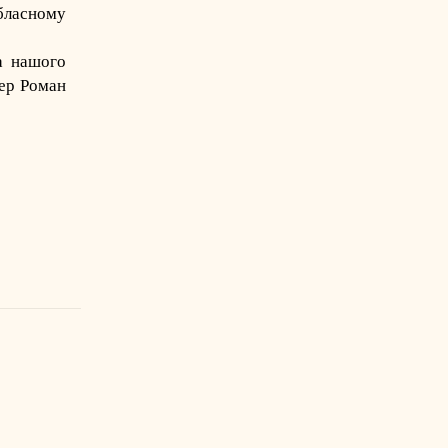
ласному
а нашого
нер Роман