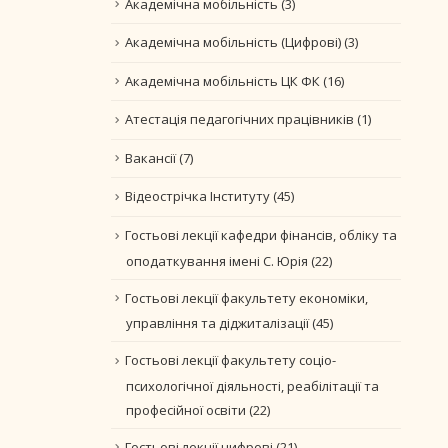
Академічна мобільність
(3)
Академічна мобільність (Цифрові)
(3)
Академічна мобільність ЦК ФК
(16)
Атестація педагогічних працівників
(1)
Вакансії
(7)
Відеострічка Інституту
(45)
Гостьові лекції кафедри фінансів, обліку та
оподаткування імені С. Юрія
(22)
Гостьові лекції факультету економіки,
управління та діджиталізації
(45)
Гостьові лекції факультету соціо-
психологічної діяльності, реабілітації та
професійної освіти
(22)
Гостьові лекції цифрові
(21)