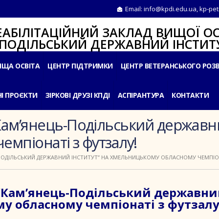
Email:
info@kpdi.edu.ua
,
kp-pet
ІТАЦІЙНИЙ ЗАКЛАД ВИЩОЇ ОС
ЛЬСЬКИЙ ДЕРЖАВНИЙ ІНСТИТУ
ИЩА ОСВІТА
ЦЕНТР ПІДТРИМКИ
ЦЕНТР ВЕТЕРАНСЬКОГО РОЗ
І ПРОЄКТИ
ЗІРКОВІ ДРУЗІ КПДІ
АСПІРАНТУРА
КОНТАКТИ
ам’янець-Подільський державни
мпіонаті з футзалу!
ПОДІЛЬСЬКИЙ ДЕРЖАВНИЙ ІНСТИТУТ” НА ХМЕЛЬНИЦЬКОМУ ОБЛАСНОМУ ЧЕМПІОН
”Кам’янець-Подільський державн
у обласному чемпіонаті з футзалу