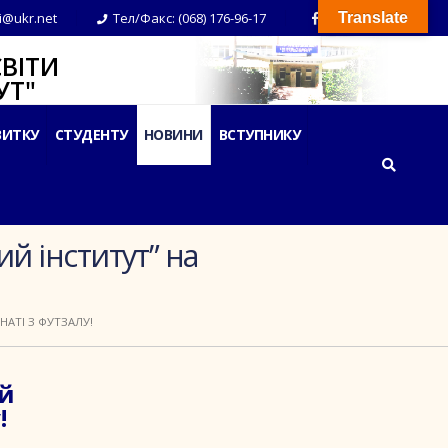
i@ukr.net
Тел/Факс: (068) 176-96-17
Translate
ВІТИ
Т"
ВИТКУ
СТУДЕНТУ
НОВИНИ
ВСТУПНИКУ
й інститут” на
АТІ З ФУТЗАЛУ!
ий
!