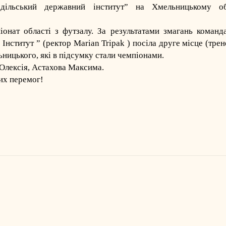
дільський державний інститут”
на Хмельницькому об
онат області з футзалу. За результатами змагань команд
 Інститут
” (ректор
Marian Tripak
) посіла друге місце (тре
ницького, які в підсумку стали чемпіонами.
 Олексія, Астахова Максима.
их перемог!