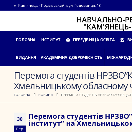
м. Кам'янець - Подільський, вул. Годованця, 13
НАВЧАЛЬНО-РЕАБІЛ
"КАМ'ЯНЕЦЬ-ПОДІ
ГОЛОВНА
ІНСТИТУТ
ПЕРЕДВИЩА ОСВІТА
В
ВИДАННЯ
АКАДЕМІЧНА ДОБРОЧЕСНІСТЬ
МІЖНАРОДН
Перемога студентів НРЗВО”К
Хмельницькому обласному че
ГОЛОВНА
НОВИНИ
ПЕРЕМОГА СТУДЕНТІВ НРЗВО”КАМ’ЯНЕЦЬ-
Перемога студентів НРЗВО
30
інститут” на Хмельницьком
Бер