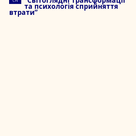
“Світоглядні трансформації
Січ
та психологія сприйняття
втрати”