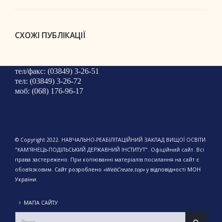
СХОЖІ ПУБЛІКАЦІЇ
тел/факс: (03849) 3-26-51
тел: (03849) 3-26-72
моб: (068) 176-96-17
© Copyright 2022. НАВЧАЛЬНО-РЕАБІЛІТАЦІЙНИЙ ЗАКЛАД ВИЩОЇ ОСВІТИ
"КАМ'ЯНЕЦЬ-ПОДІЛЬСЬКИЙ ДЕРЖАВНИЙ ІНСТИТУТ". Офіційний сайт. Всі
права застережено. При копіюванні матеріалів посилання на сайт є
обов'язковим.
Сайт розроблено
«WebCreate.top»
у відповідності МОН
України.
МАПА САЙТУ