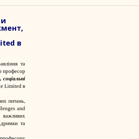
ли
жмент,
ited в
авління та
р професор
 соціальні
e Limited в
них питань,
llenges and
ш важливих
ідримки та
о професору