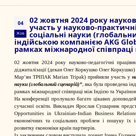
02 жовтня 2024 року науко
04
участь у науково-практичн
соціальні науки (глобальни
Жов
індійською компанією AKG Global
рамках міжнародної співпраці 
02 жовтня 2024 року науково-педагогічні працівни
діджиталізації (декан Олег Коркушко
Олег Коркушко
)
Мар’ян ТРІПАК
Marian Tripak
) прийняли участь у
н
науки (глобальний сценарій)”
, яка була проведена ін
рамках міжнародної співпраці між Індією та Україно
На конференції пролунало багато цікавих доповодей 
сучасної освіти. Викладач Ярослав Сушарник предста
Opportunities in Ukrainian-Indian Business Relat
економічних та соціальних проблем і пошуку їх і
розвитку економіки країн партнерів.
Із заключним словом виступила доцент Ірина Годнюк,