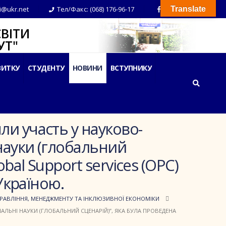
i@ukr.net
Тел/Факс: (068) 176-96-17
Translate
ВІТИ
Т"
ВИТКУ
СТУДЕНТУ
НОВИНИ
ВСТУПНИКУ
ли участь у науково-
науки (глобальний
al Support services (OPC)
 Україною.
ПРАВЛІННЯ, МЕНЕДЖМЕНТУ ТА ІНКЛЮЗИВНОЇ ЕКОНОМІКИ
АЛЬНІ НАУКИ (ГЛОБАЛЬНИЙ СЦЕНАРІЙ)”, ЯКА БУЛА ПРОВЕДЕНА