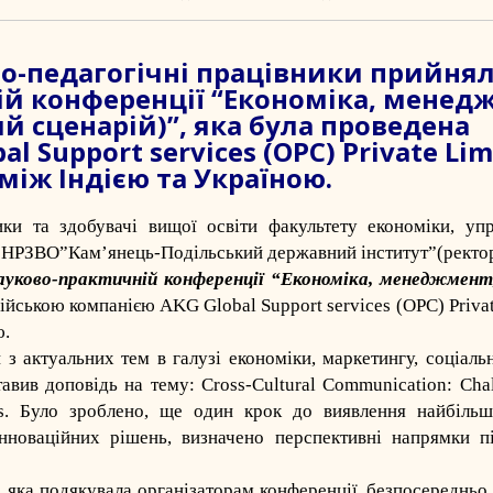
во-педагогічні працівники прийня
ій конференції “Економіка, менед
й сценарій)”, яка була проведена
 Support services (OPC) Private Lim
між Індією та Україною.
ки та здобувачі вищої освіти факультету економіки, упр
 НРЗВО”Кам’янець-Подільський державний інститут”(ректо
ауково-практичній конференції “Економіка, менеджмент,
дійською компанією AKG Global Support services (OPC) Privat
ю.
з актуальних тем в галузі економіки, маркетингу, соціаль
вив доповідь на тему: Cross-Cultural Communication: Cha
ions. Було зроблено, ще один крок до виявлення найбіль
нноваційних рішень, визначено перспективні напрямки п
 яка подякувала організаторам конференції, безпосереднь