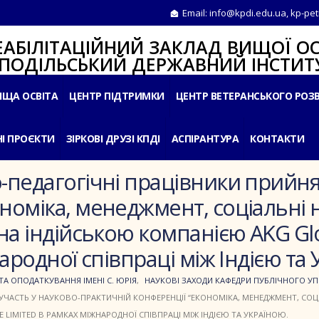
Email:
info@kpdi.edu.ua
,
kp-pet
ІТАЦІЙНИЙ ЗАКЛАД ВИЩОЇ ОС
ЛЬСЬКИЙ ДЕРЖАВНИЙ ІНСТИТУ
ИЩА ОСВІТА
ЦЕНТР ПІДТРИМКИ
ЦЕНТР ВЕТЕРАНСЬКОГО РОЗ
І ПРОЄКТИ
ЗІРКОВІ ДРУЗІ КПДІ
АСПІРАНТУРА
КОНТАКТИ
-педагогічні працівники прийня
ономіка, менеджмент, соціальні 
на індійською компанією AKG Glob
народної співпраці між Індією та
ТА ОПОДАТКУВАННЯ ІМЕНІ С. ЮРІЯ
,
НАУКОВІ ЗАХОДИ КАФЕДРИ ПУБЛІЧНОГО У
УЧАСТЬ У НАУКОВО-ПРАКТИЧНІЙ КОНФЕРЕНЦІЇ “ЕКОНОМІКА, МЕНЕДЖМЕНТ, СОЦІ
 LIMITED В РАМКАХ МІЖНАРОДНОЇ СПІВПРАЦІ МІЖ ІНДІЄЮ ТА УКРАЇНОЮ.