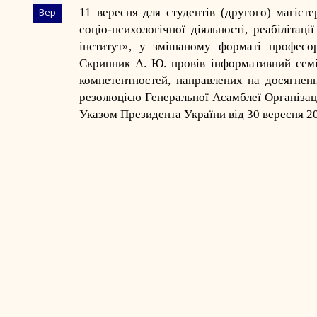
11 вересня для студентів (другого) магіст
Вер
соціо-психологічної діяльності, реабіліта
інститут», у змішаному форматі професор
Скрипник А. Ю. провів інформативний семі
компетентностей, направлених на досягнен
резолюцією Генеральної Асамблеї Організац
Указом Президента України від 30 вересня 2