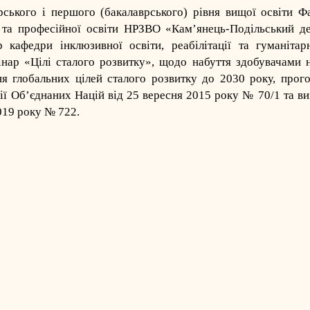
ерського і першого (бакалаврського) рівня вищої освіти Ф
ції та професійної освіти НРЗВО «Кам’янець-Подільський 
 кафедри інклюзивної освіти, реабілітації та гуманітар
нар «Цілі сталого розвитку», щодо набуття здобувачами н
ня глобальних цілей сталого розвитку до 2030 року, прог
ії Об’єднаних Націй від 25 вересня 2015 року № 70/1 та в
019 року № 722.