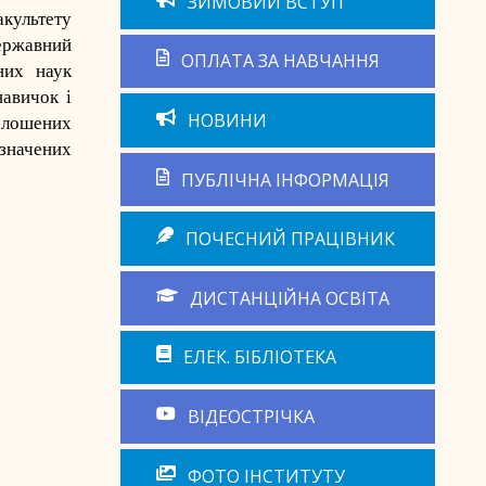
ЗИМОВИЙ ВСТУП
акультету
державний
ОПЛАТА ЗА НАВЧАННЯ
них наук
авичок і
НОВИНИ
олошених
изначених
ПУБЛІЧНА ІНФОРМАЦІЯ
ПОЧЕСНИЙ ПРАЦІВНИК
ДИСТАНЦІЙНА ОСВІТА
ЕЛЕК. БІБЛІОТЕКА
ВІДЕОСТРІЧКА
ФОТО ІНСТИТУТУ