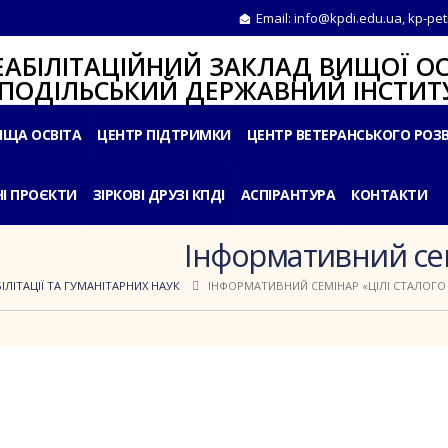
Email:
info@kpdi.edu.ua
,
kp-pet
ІТАЦІЙНИЙ ЗАКЛАД ВИЩОЇ ОС
ЛЬСЬКИЙ ДЕРЖАВНИЙ ІНСТИТУ
ИЩА ОСВІТА
ЦЕНТР ПІДТРИМКИ
ЦЕНТР ВЕТЕРАНСЬКОГО РОЗ
І ПРОЄКТИ
ЗІРКОВІ ДРУЗІ КПДІ
АСПІРАНТУРА
КОНТАКТИ
Інформативний сем
ЛІТАЦІЇ ТА ГУМАНІТАРНИХ НАУК
ІНФОРМАТИВНИЙ СЕМІНАР «ЦІЛІ СТАЛОГО