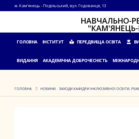
м. Кам'янець - Подільський, вул. Годованця, 13
НАВЧАЛЬНО-РЕАБІЛ
"КАМ'ЯНЕЦЬ-ПОДІ
ГОЛОВНА
ІНСТИТУТ
ПЕРЕДВИЩА ОСВІТА
В
ВИДАННЯ
АКАДЕМІЧНА ДОБРОЧЕСНІСТЬ
МІЖНАРОДН
ГОЛОВНА
НОВИНИ
,
ЗАХОДИ КАФЕДРИ ІНКЛЮЗИВНОЇ ОСВІТИ, РЕАБІ