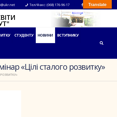
i@ukr.net
Тел/Факс: (068) 176-96-17
Translate
ВІТИ
Т"
ВИТКУ
СТУДЕНТУ
НОВИНИ
ВСТУПНИКУ
інар «Цілі сталого розвитку»
 РОЗВИТКУ»