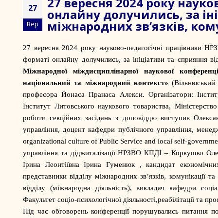
27 вересня 2024 року науко
27
онлайну долучились, за ін
міжнародних зв’язків, кому
Вер
27 вересня 2024 року науково-педагогічні працівники НР
форматі онлайну долучились, за ініціативи та сприяння від
Міжнародної міждисциплінарної наукової конферен
національний та міжнародний контекст»
(Вільнюський 
професора Йонаса Пранаса Алекси. Організатори: Інститу
Інститут Литовського наукового товариства, Міністерств
роботи секційних засідань з доповіддю виступив Олекса
управління, доцент кафедри публічного управління, менед
organizational culture of Public Service and local self-gover
управління та діджиталізації НРЗВО КПДІ – Коркушко О
Ірина Леонтіївна
Ірина Гуменюк
, кандидат економічних
представники відділу міжнародних зв’язків, комунікації 
відділу (міжнародна діяльність), викладач кафедри соціа
Факультет соціо-психологічної діяльності,реабілітації та про
Під час обговорень конференції порушувались питання пол