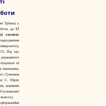
ті
оботи
н Тріпак) у
роботи, до
17
 столітті:
 народження
іверситету,
ET). Під час
 державного
velopment of
ту економіки,
ент; Гуменюк
ні С. Юрія;
uk
, керівник
.Сосновської
льність).
нсформаційні