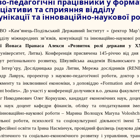
во-педагогічні працівники у форма
іціативи та сприяння відділу
нікації та інноваційно-наукової р
ЗВО «
Кам’янець-Подільський Державний Інститут
» (ректор Мар’я
ділу міжнародних зв’язків, комунікації та інноваційно-наукової 
ції Йонаса Пранаса Алекси «Розвиток ролі держави у ХХІ
університет, Литва). Конференція присвячена 145-річчю від дня
т регіонального розвитку, Шяуляйська академія Вільнюського ун
о Інтер’єру, Дослідницька рада Литви, Мережа дослідників (REN
ндр Лаврук, проректор з науково-педагогічної роботи, доктор з
жменту та інклюзивної економіки, з доповіддю «Formation and de
nment bodies». До участі у конференції долучився в.о. декана факульте
лег Никодимович
Олег Коркушко
, кандидат економічних наук, доц
 наук доцент кафедри фінансів, обліку та оподаткування іме
та інноваційно-наукової роботи – Марина Волощук
Maryna Voloshch
льної роботи, психології та соціокультурної діяльності імені Т
фесійної освіти
та Ірина Насмінчук, провідний фахівець (наукова дія
ітичного та соціально-економічного розвитку і управління, тра