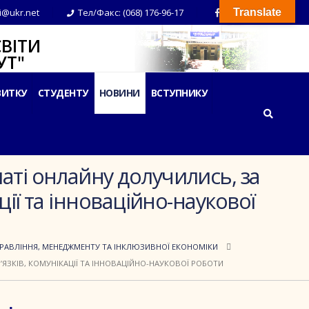
i@ukr.net
Тел/Факс: (068) 176-96-17
Translate
ВІТИ
Т"
ВИТКУ
СТУДЕНТУ
НОВИНИ
ВСТУПНИКУ
аті онлайну долучились, за
ції та інноваційно-наукової
ПРАВЛІННЯ, МЕНЕДЖМЕНТУ ТА ІНКЛЮЗИВНОЇ ЕКОНОМІКИ
’ЯЗКІВ, КОМУНІКАЦІЇ ТА ІННОВАЦІЙНО-НАУКОВОЇ РОБОТИ