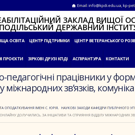
Email:
info@kpdi.edu.ua
,
kp-pet
ІТАЦІЙНИЙ ЗАКЛАД ВИЩОЇ ОС
ЛЬСЬКИЙ ДЕРЖАВНИЙ ІНСТИТУ
ИЩА ОСВІТА
ЦЕНТР ПІДТРИМКИ
ЦЕНТР ВЕТЕРАНСЬКОГО РОЗ
І ПРОЄКТИ
ЗІРКОВІ ДРУЗІ КПДІ
АСПІРАНТУРА
КОНТАКТИ
о-педагогічні працівники у форм
лу міжнародних зв’язків, комуніка
ТА ОПОДАТКУВАННЯ ІМЕНІ С. ЮРІЯ
,
НАУКОВІ ЗАХОДИ КАФЕДРИ ПУБЛІЧНОГО У
 ОНЛАЙНУ ДОЛУЧИЛИСЬ, ЗА ІНІЦІАТИВИ ТА СПРИЯННЯ ВІДДІЛУ МІЖНАРОДНИХ ЗВ