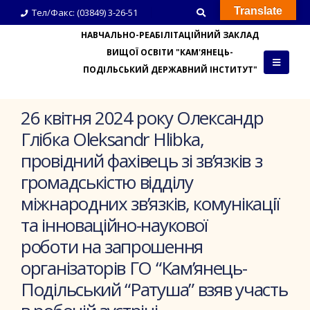
Translate
Тел/Факс: (03849) 3-26-51
НАВЧАЛЬНО-РЕАБІЛІТАЦІЙНИЙ ЗАКЛАД
ВИЩОЇ ОСВІТИ "КАМ'ЯНЕЦЬ-
ПОДІЛЬСЬКИЙ ДЕРЖАВНИЙ ІНСТИТУТ"
26 квітня 2024 року Олександр
Глібка Oleksandr Hlibka,
провідний фахівець зі зв’язків з
громадськістю відділу
міжнародних зв’язків, комунікації
та інноваційно-наукової
роботи на запрошення
організаторів ГО “Кам’янець-
Подільський “Ратуша” взяв участь