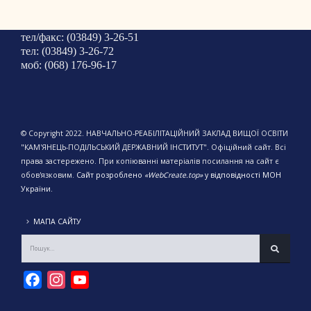
тел/факс: (03849) 3-26-51
тел: (03849) 3-26-72
моб: (068) 176-96-17
© Copyright 2022. НАВЧАЛЬНО-РЕАБІЛІТАЦІЙНИЙ ЗАКЛАД ВИЩОЇ ОСВІТИ
"КАМ'ЯНЕЦЬ-ПОДІЛЬСЬКИЙ ДЕРЖАВНИЙ ІНСТИТУТ". Офіційний сайт. Всі
права застережено. При копіюванні матеріалів посилання на сайт є
обов'язковим.
Сайт розроблено
«WebCreate.top»
у відповідності МОН
України.
МАПА САЙТУ
Facebook
Instagram
YouTube