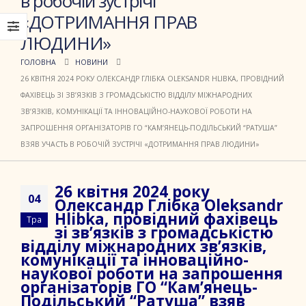
в робочій зустрічі
«ДОТРИМАННЯ ПРАВ
ЛЮДИНИ»
ГОЛОВНА
НОВИНИ
26 КВІТНЯ 2024 РОКУ ОЛЕКСАНДР ГЛІБКА OLEKSANDR HLIBKA, ПРОВІДНИЙ
ФАХІВЕЦЬ ЗІ ЗВ’ЯЗКІВ З ГРОМАДСЬКІСТЮ ВІДДІЛУ МІЖНАРОДНИХ
ЗВ’ЯЗКІВ, КОМУНІКАЦІЇ ТА ІННОВАЦІЙНО-НАУКОВОЇ РОБОТИ НА
ЗАПРОШЕННЯ ОРГАНІЗАТОРІВ ГО “КАМ’ЯНЕЦЬ-ПОДІЛЬСЬКИЙ “РАТУША”
ВЗЯВ УЧАСТЬ В РОБОЧІЙ ЗУСТРІЧІ «ДОТРИМАННЯ ПРАВ ЛЮДИНИ»
26 квітня 2024 року
04
Олександр Глібка Oleksandr
Hlibka, провідний фахівець
Тра
зі зв’язків з громадськістю
відділу міжнародних зв’язків,
комунікації та інноваційно-
наукової роботи на запрошення
організаторів ГО “Кам’янець-
Подільський “Ратуша” взяв