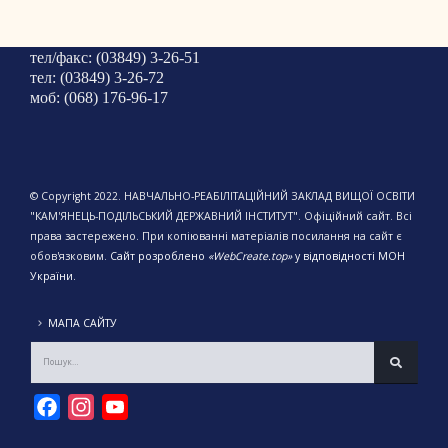
тел/факс: (03849) 3-26-51
тел: (03849) 3-26-72
моб: (068) 176-96-17
© Copyright 2022. НАВЧАЛЬНО-РЕАБІЛІТАЦІЙНИЙ ЗАКЛАД ВИЩОЇ ОСВІТИ
"КАМ'ЯНЕЦЬ-ПОДІЛЬСЬКИЙ ДЕРЖАВНИЙ ІНСТИТУТ". Офіційний сайт. Всі
права застережено. При копіюванні матеріалів посилання на сайт є
обов'язковим.
Сайт розроблено
«WebCreate.top»
у відповідності МОН
України.
МАПА САЙТУ
Facebook
Instagram
YouTube