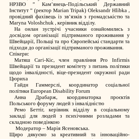
НРЗВО ”
Кам’янець-Подільський Державний
Інститут
” (ректор
Marian Tripak
) Oleksandr Hlibka ,
провідний фахівець із зв’язків з громадськістю та
Maryna Voloshchuk
, керівник відділу.
На онлан зустрічі учасники ознайомились з
досвідом організації підтриманого проживання у
Швейцарії, Польщі та про Європейські стандарти та
підходи до організації підтриманого проживання.
Спікери:
Матяш Сагі-Кіс, член правління Pro Infirmis
Швейцарії та президент комітету з питань політики
щодо інвалідності, віце-президент окружної ради
Цюриха
Гайдн Гаммерслі, координатор соціальної
політики European Disability Forum
Анна Драбарж, координаторка проєктів
Польського форуму людей з інвалідністю
Ремо Беттіг, керівник відділу в соціальному
закладі для людей з психічними розладами та
складною поведінкою
Модератор – Марія Ясеновська.
Щиро дякуємо за креативний та інноваційно-