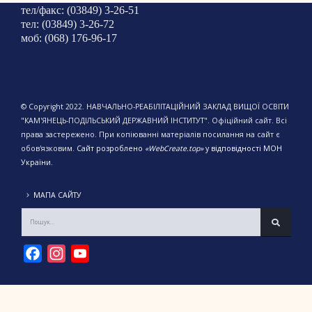
тел/факс: (03849) 3-26-51
тел: (03849) 3-26-72
моб: (068) 176-96-17
© Copyright 2022. НАВЧАЛЬНО-РЕАБІЛІТАЦІЙНИЙ ЗАКЛАД ВИЩОЇ ОСВІТИ
"КАМ'ЯНЕЦЬ-ПОДІЛЬСЬКИЙ ДЕРЖАВНИЙ ІНСТИТУТ". Офіційний сайт. Всі
права застережено. При копіюванні матеріалів посилання на сайт є
обов'язковим.
Сайт розроблено
«WebCreate.top»
у відповідності МОН
України.
МАПА САЙТУ
Facebook
Instagram
YouTube