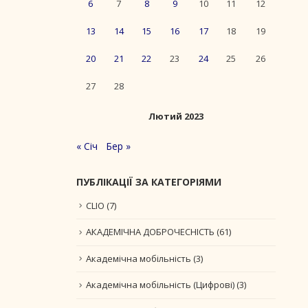
6
7
8
9
10
11
12
13
14
15
16
17
18
19
20
21
22
23
24
25
26
27
28
Лютий 2023
« Січ
Бер »
ПУБЛІКАЦІЇ ЗА КАТЕГОРІЯМИ
CLIO
(7)
АКАДЕМІЧНА ДОБРОЧЕСНІСТЬ
(61)
Академічна мобільність
(3)
Академічна мобільність (Цифрові)
(3)