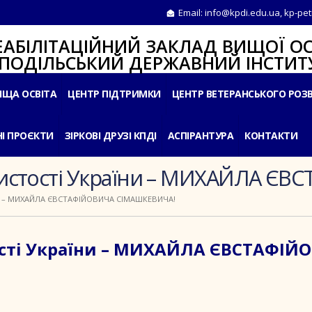
Email:
info@kpdi.edu.ua
,
kp-pet
ІТАЦІЙНИЙ ЗАКЛАД ВИЩОЇ ОС
ЛЬСЬКИЙ ДЕРЖАВНИЙ ІНСТИТУ
ИЩА ОСВІТА
ЦЕНТР ПІДТРИМКИ
ЦЕНТР ВЕТЕРАНСЬКОГО РОЗ
І ПРОЄКТИ
ЗІРКОВІ ДРУЗІ КПДІ
АСПІРАНТУРА
КОНТАКТИ
обистості України – МИХАЙЛА 
И – МИХАЙЛА ЄВСТАФІЙОВИЧА СІМАШКЕВИЧА!
тості України – МИХАЙЛА ЄВСТАФІЙ