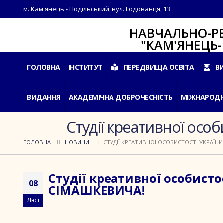
м. Кам'янець - Подільський, вул. Годованця, 13
НАВЧАЛЬНО-РЕАБІЛ
"КАМ'ЯНЕЦЬ-ПОДІ
ГОЛОВНА
ІНСТИТУТ
ПЕРЕДВИЩА ОСВІТА
В
ВИДАННЯ
АКАДЕМІЧНА ДОБРОЧЕСНІСТЬ
МІЖНАРОДН
Студії креативної ос
ГОЛОВНА
НОВИНИ
СТУДІЇ КРЕАТИВНОЇ ОСОБИСТОСТІ УКРАЇН
Студії креативної особис
08
СІМАШКЕВИЧА!
Лют