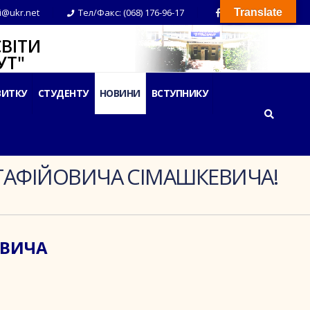
i@ukr.net
Тел/Факс: (068) 176-96-17
Translate
ВІТИ
Т"
ВИТКУ
СТУДЕНТУ
НОВИНИ
ВСТУПНИКУ
ЄВСТАФІЙОВИЧА СІМАШКЕВИЧА!
ОВИЧА