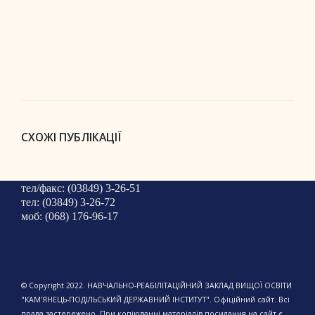
СХОЖІ ПУБЛІКАЦІЇ
тел/факс: (03849) 3-26-51
тел: (03849) 3-26-72
моб: (068) 176-96-17
© Copyright 2022. НАВЧАЛЬНО-РЕАБІЛІТАЦІЙНИЙ ЗАКЛАД ВИЩОЇ ОСВІТИ
"КАМ'ЯНЕЦЬ-ПОДІЛЬСЬКИЙ ДЕРЖАВНИЙ ІНСТИТУТ". Офіційний сайт. Всі
права застережено. При копіюванні матеріалів посилання на сайт є