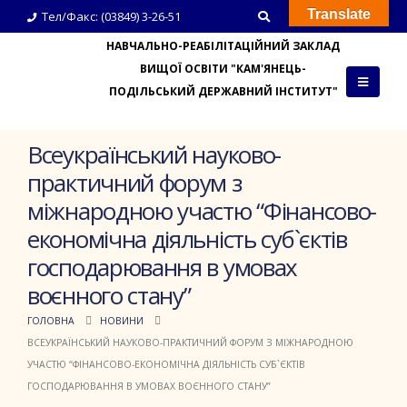
Translate
Тел/Факс: (03849) 3-26-51
НАВЧАЛЬНО-РЕАБІЛІТАЦІЙНИЙ ЗАКЛАД
ВИЩОЇ ОСВІТИ "КАМ'ЯНЕЦЬ-
ПОДІЛЬСЬКИЙ ДЕРЖАВНИЙ ІНСТИТУТ"
Всеукраїнський науково-
практичний форум з
міжнародною участю “Фінансово-
економічна діяльність суб`єктів
господарювання в умовах
воєнного стану”
ГОЛОВНА
НОВИНИ
ВСЕУКРАЇНСЬКИЙ НАУКОВО-ПРАКТИЧНИЙ ФОРУМ З МІЖНАРОДНОЮ
УЧАСТЮ “ФІНАНСОВО-ЕКОНОМІЧНА ДІЯЛЬНІСТЬ СУБ`ЄКТІВ
ГОСПОДАРЮВАННЯ В УМОВАХ ВОЄННОГО СТАНУ”