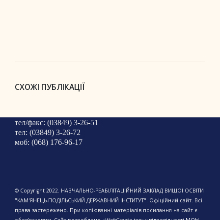
СХОЖІ ПУБЛІКАЦІЇ
тел/факс: (03849) 3-26-51
тел: (03849) 3-26-72
моб: (068) 176-96-17
© Copyright 2022. НАВЧАЛЬНО-РЕАБІЛІТАЦІЙНИЙ ЗАКЛАД ВИЩОЇ ОСВІТИ
"КАМ'ЯНЕЦЬ-ПОДІЛЬСЬКИЙ ДЕРЖАВНИЙ ІНСТИТУТ". Офіційний сайт. Всі
права застережено. При копіюванні матеріалів посилання на сайт є
обов'язковим.
Сайт розроблено
«WebCreate.top»
у відповідності МОН