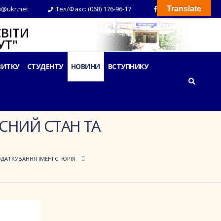
i@ukr.net
Тел/Факс: (068) 176-96-17
Translate
ВІТИ
Т"
ВИТКУ
СТУДЕНТУ
НОВИНИ
ВСТУПНИКУ
АСНИЙ СТАН ТА
ДАТКУВАННЯ ІМЕНІ С. ЮРІЯ