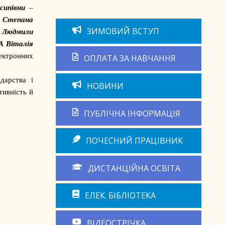
ипівни
–
 Степана
ЗИМОВИЙ ВСТУП
Людмили
 Віталія
ектронних
ОПЛАТА ЗА НАВЧАННЯ
дарства і
НОВИНИ
тивність й
ПУБЛІЧНА ІНФОРМАЦІЯ
ПОЧЕСНИЙ ПРАЦІВНИК
ДИСТАНЦІЙНА ОСВІТА
ЕЛЕК. БІБЛІОТЕКА
ВІДЕОСТРІЧКА