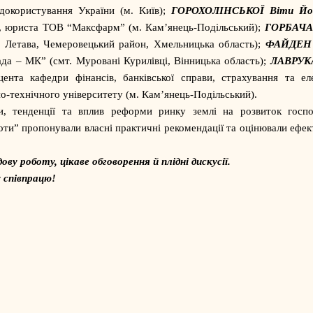
одокористування України (м. Київ);
ГОРОХОЛІНСЬКОЇ Віти Йос
, юриста ТОВ “Максфарм” (м. Кам’янець-Подільський);
ГОРБАЧА
. Летава, Чемеровецький район, Хмельницька область);
ФАЙДЕН 
да – МК” (смт. Муровані Курилівці, Вінницька область);
ЛАВРУКА
нта кафедри фінансів, банківської справи, страхування та ел
о-технічного університету (м. Кам’янець-Подільський).
и, тенденції та вплив реформи ринку землі на розвиток госпо
роти” пропонували власні практичні рекомендації та оцінювали ефек
ву роботу, цікаве обговорення й плідні дискусії.
 співпрацю!