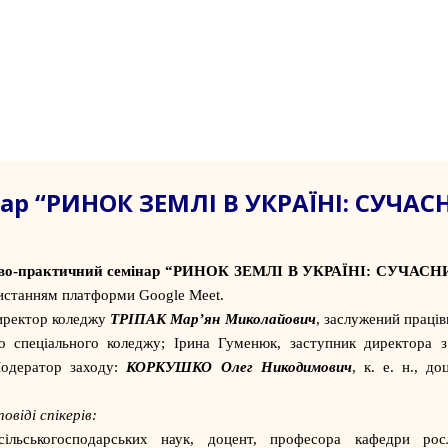
ар “РИНОК ЗЕМЛІ В УКРАЇНІ: СУЧА
во-практичний семінар “РИНОК ЗЕМЛІ В УКРАЇНІ: СУЧАС
ристанням платформи Google Meet.
директор коледжу
ТРІПАК Мар’ян Миколайович
, заслужений праців
го спеціального коледжу; Ірина Гуменюк, заступник директора з
 Модератор заходу:
КОРКУШКО Олег Никодимович
, к. е. н., до
віді спікерів:
льськогосподарських наук, доцент, професора кафедри рос