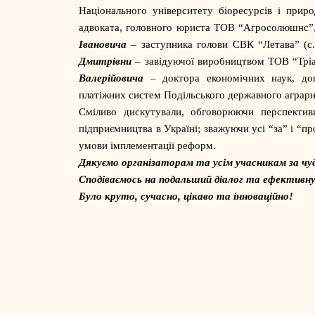
Національного університету біоресурсів і прир
адвоката, головного юриста ТОВ “Агросолюшнс”
Івановича
– заступника голови СВК “Летава” (с
Дмитрівни
– завідуючої виробництвом ТОВ “Тріа
Валерійовича
– доктора економічних наук, доце
платіжних систем Подільського державного аграрн
Сміливо дискутували, обговорюючи перспектив
підприємництва в Україні; зважуючи усі “за” і “п
умови імплементації реформ.
Дякуємо організаторам та усім учасникам за чудо
Сподіваємось на подальший діалог та ефективну
Було круто, сучасно, цікаво та інноваційно!