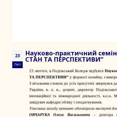
Науково-практичний семін
23
СТАН ТА ПЕРСПЕКТИВИ”
Лют
23 лютого, в Подільський Коледж відбувся
Науко
ТА ПЕРСПЕКТИВИ”
у форматі онлайну, з вико
З вітальним словом до усіх присутніх звернувся 
України, к. е. н., доцент, директор Подільсько
інноваційної та міжнародної діяльності, к.е.н.
завідувач кафедри обліку і оподаткування.
Учасники заходу активно обговорили наступні допо
ОВЧАРУКА Олега Васильовича
– доктора сі