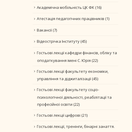
Академічна мобільність ЦК ФК
(16)
Атестація педагогічних працівників
(1)
Вакансії
(7)
Відеострічка Інституту
(45)
Гостьові лекції кафедри фінансів, обліку та
оподаткування імені С. Юрія
(22)
Гостьові лекції факультету економіки,
управління та діджиталізації
(45)
Гостьові лекції факультету соціо-
психологічної діяльності, реабілітації та
професійної освіти
(22)
Гостьові лекції цифрові
(21)
Гостьові лекції, тренінги, бінарні занаття.