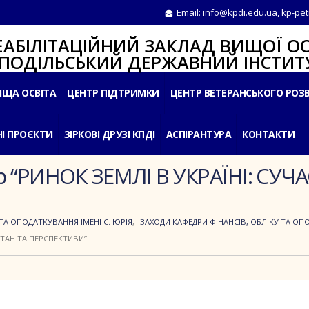
Email:
info@kpdi.edu.ua
,
kp-pet
ІТАЦІЙНИЙ ЗАКЛАД ВИЩОЇ ОС
ЛЬСЬКИЙ ДЕРЖАВНИЙ ІНСТИТУ
ИЩА ОСВІТА
ЦЕНТР ПІДТРИМКИ
ЦЕНТР ВЕТЕРАНСЬКОГО РОЗ
І ПРОЄКТИ
ЗІРКОВІ ДРУЗІ КПДІ
АСПІРАНТУРА
КОНТАКТИ
р “РИНОК ЗЕМЛІ В УКРАЇНІ: СУЧ
ТА ОПОДАТКУВАННЯ ІМЕНІ С. ЮРІЯ
,
ЗАХОДИ КАФЕДРИ ФІНАНСІВ, ОБЛІКУ ТА ОПО
СТАН ТА ПЕРСПЕКТИВИ”