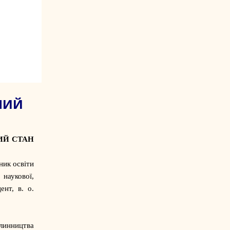
СНИЙ
НИЙ СТАН
ник освіти
 наукової,
цент, в. о.
линництва