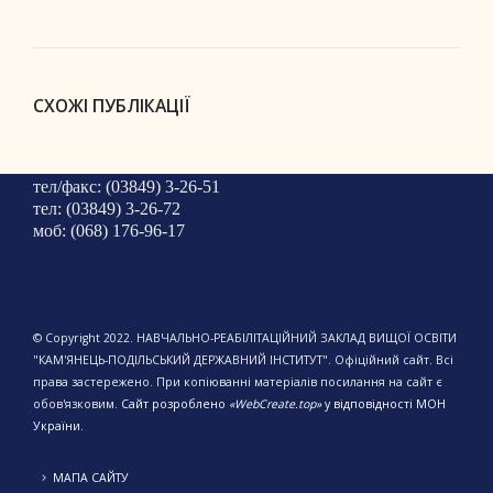
СХОЖІ ПУБЛІКАЦІЇ
тел/факс: (03849) 3-26-51
тел: (03849) 3-26-72
моб: (068) 176-96-17
© Copyright 2022. НАВЧАЛЬНО-РЕАБІЛІТАЦІЙНИЙ ЗАКЛАД ВИЩОЇ ОСВІТИ
"КАМ'ЯНЕЦЬ-ПОДІЛЬСЬКИЙ ДЕРЖАВНИЙ ІНСТИТУТ". Офіційний сайт. Всі
права застережено. При копіюванні матеріалів посилання на сайт є
обов'язковим.
Сайт розроблено
«WebCreate.top»
у відповідності МОН
України.
МАПА САЙТУ