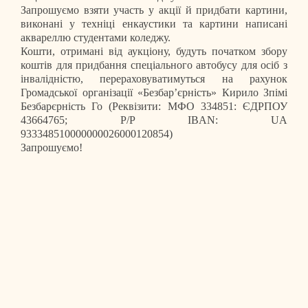
Запрошуємо взяти участь у акції й придбати картини,
виконані у техніці енкаустики та картини написані
аквареллю студентами коледжу.
Кошти, отримані від аукціону, будуть початком збору
коштів для придбання спеціального автобусу для осіб з
інвалідністю, перераховуватимуться на рахунок
Громадської організації «Безбар’єрність» Кирило Зпімі
Безбарєрність Го (Реквізити: МФО 334851: ЄДРПОУ
43664765; Р/Р IBAN: UA
933348510000000026000120854)
Запрошуємо!