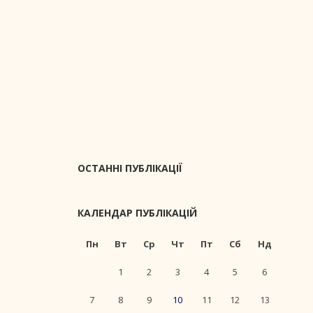
ОСТАННІ ПУБЛІКАЦІЇ
КАЛЕНДАР ПУБЛІКАЦІЙ
Пн
Вт
Ср
Чт
Пт
Сб
Нд
1
2
3
4
5
6
7
8
9
10
11
12
13