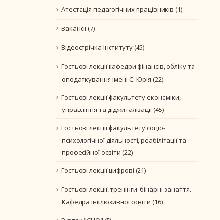
Атестація педагогічних працівників
(1)
Вакансії
(7)
Відеострічка Інституту
(45)
Гостьові лекції кафедри фінансів, обліку та
оподаткування імені С. Юрія
(22)
Гостьові лекції факультету економіки,
управління та діджиталізації
(45)
Гостьові лекції факультету соціо-
психологічної діяльності, реабілітації та
професійної освіти
(22)
Гостьові лекції цифрові
(21)
Гостьові лекції, тренінги, бінарні занаття.
Кафедра інклюзивної освіти
(16)
Гурток "CLIO"
(5)