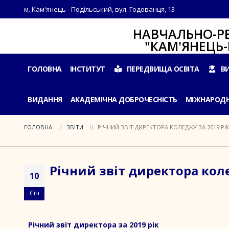
м. Кам'янець - Подільський, вул. Годованця, 13
НАВЧАЛЬНО-РЕАБІЛ
"КАМ'ЯНЕЦЬ-ПОДІ
ГОЛОВНА
ІНСТИТУТ
ПЕРЕДВИЩА ОСВІТА
В
ВИДАННЯ
АКАДЕМІЧНА ДОБРОЧЕСНІСТЬ
МІЖНАРОДН
ГОЛОВНА
ЗВІТИ
РІЧНИЙ ЗВІТ ДИРЕКТОРА КОЛЕДЖУ ЗА 2019 РІ
Річний звіт директора коле
10
Січ
Річний звіт директора за 2019 рік