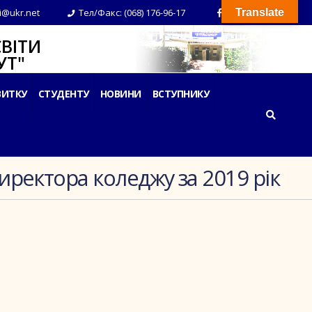
i@ukr.net
Тел/Факс: (068) 176-96-17
Translate
ВІТИ
Т"
ВИТКУ
СТУДЕНТУ
НОВИНИ
ВСТУПНИКУ
директора коледжу за 2019 рік