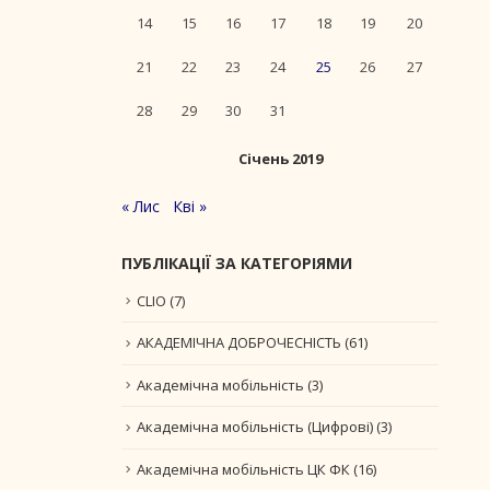
14
15
16
17
18
19
20
21
22
23
24
25
26
27
28
29
30
31
Січень 2019
« Лис
Кві »
ПУБЛІКАЦІЇ ЗА КАТЕГОРІЯМИ
CLIO
(7)
АКАДЕМІЧНА ДОБРОЧЕСНІСТЬ
(61)
Академічна мобільність
(3)
Академічна мобільність (Цифрові)
(3)
Академічна мобільність ЦК ФК
(16)