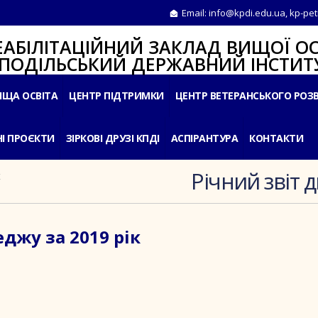
Email:
info@kpdi.edu.ua
,
kp-pet
ІТАЦІЙНИЙ ЗАКЛАД ВИЩОЇ ОС
ЛЬСЬКИЙ ДЕРЖАВНИЙ ІНСТИТУ
ИЩА ОСВІТА
ЦЕНТР ПІДТРИМКИ
ЦЕНТР ВЕТЕРАНСЬКОГО РОЗ
І ПРОЄКТИ
ЗІРКОВІ ДРУЗІ КПДІ
АСПІРАНТУРА
КОНТАКТИ
Річний звіт 
К
джу за 2019 рік