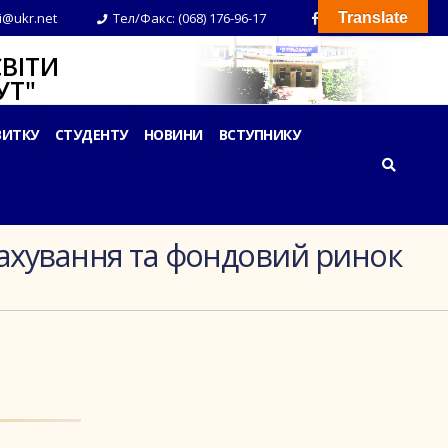
i@ukr.net
Тел/Факс: (068) 176-96-17
Translate
ВІТИ
Т"
ВИТКУ
СТУДЕНТУ
НОВИНИ
ВСТУПНИКУ
трахування та фондовий ринок