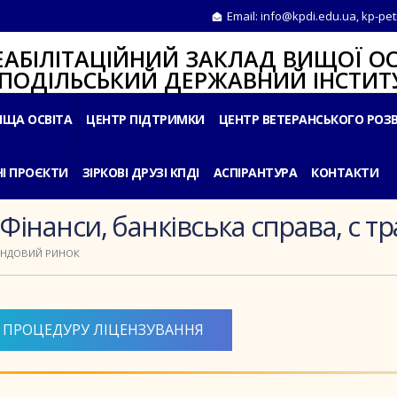
Email:
info@kpdi.edu.ua
,
kp-pet
ІТАЦІЙНИЙ ЗАКЛАД ВИЩОЇ ОС
ЛЬСЬКИЙ ДЕРЖАВНИЙ ІНСТИТУ
ИЩА ОСВІТА
ЦЕНТР ПІДТРИМКИ
ЦЕНТР ВЕТЕРАНСЬКОГО РОЗ
І ПРОЄКТИ
ЗІРКОВІ ДРУЗІ КПДІ
АСПІРАНТУРА
КОНТАКТИ
 Фінанси, банківська справа, с 
ФОНДОВИЙ РИНОК
 ПРОЦЕДУРУ ЛІЦЕНЗУВАННЯ