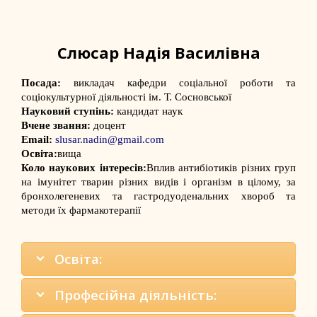
Слюсар Надія Василівна
Посада:
викладач кафедри соціальної роботи та
соціокультурної діяльності ім. Т. Сосновської
Науковий ступінь:
кандидат наук
Вчене звання:
доцент
Email:
slusar.nadin@gmail.com
Освіта:
вища
Коло наукових інтересів:
Вплив антибіотиків різних груп
на імунітет тварин різних видів і організм в цілому, за
бронхолегеневих та гастродуоденальних хвороб та
методи їх фармакотерапії
Освіта:
Професійна діяльність: