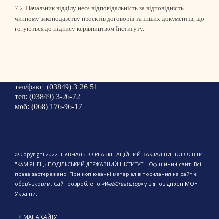
7.2. Начальник відділу несе відповідальність за відповідність
чинному законодавству проектів договорів та інших документів, що
готуються до підпису керівництвом Інституту.
тел/факс: (03849) 3-26-51
тел: (03849) 3-26-72
моб: (068) 176-96-17
© Copyright 2022. НАВЧАЛЬНО-РЕАБІЛІТАЦІЙНИЙ ЗАКЛАД ВИЩОЇ ОСВІТИ
"КАМ'ЯНЕЦЬ-ПОДІЛЬСЬКИЙ ДЕРЖАВНИЙ ІНСТИТУТ". Офіційний сайт. Всі
права застережено. При копіюванні матеріалів посилання на сайт є
обов'язковим.
Сайт розроблено
«WebCreate.top»
у відповідності МОН
України.
МАПА САЙТУ