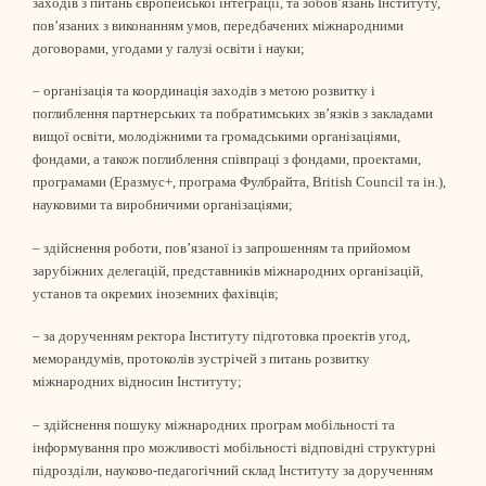
заходів з питань європейської інтеграції, та зобов’язань Інституту,
пов’язаних з виконанням умов, передбачених міжнародними
договорами, угодами у галузі освіти і науки;
– організація та координація заходів з метою розвитку і
поглиблення партнерських та побратимських зв’язків з закладами
вищої освіти, молодіжними та громадськими організаціями,
фондами, а також поглиблення співпраці з фондами, проектами,
програмами (Еразмус+, програма Фулбрайта, British Council та ін.),
науковими та виробничими організаціями;
– здійснення роботи, пов’язаної із запрошенням та прийомом
зарубіжних делегацій, представників міжнародних організацій,
установ та окремих іноземних фахівців;
– за дорученням ректора Інституту підготовка проектів угод,
меморандумів, протоколів зустрічей з питань розвитку
міжнародних відносин Інституту;
– здійснення пошуку міжнародних програм мобільності та
інформування про можливості мобільності відповідні структурні
підрозділи, науково-педагогічний склад Інституту за дорученням