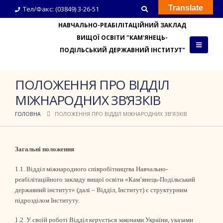
Translate
Тел/Факс: (03849) 3-26-51
НАВЧАЛЬНО-РЕАБІЛІТАЦІЙНИЙ ЗАКЛАД
ВИЩОЇ ОСВІТИ "КАМ'ЯНЕЦЬ-
ПОДІЛЬСЬКИЙ ДЕРЖАВНИЙ ІНСТИТУТ"
ПОЛОЖЕННЯ ПРО ВІДДІЛ
МІЖНАРОДНИХ ЗВ’ЯЗКІВ
ГОЛОВНА
ПОЛОЖЕННЯ ПРО ВІДДІЛ МІЖНАРОДНИХ ЗВ’ЯЗКІВ
Загальні положення
1.1. Відділ міжнародного співробітництва Навчально-
реабілітаційного закладу вищої освіти «Кам’янець-Подільський
державний інститут» (далі – Відділ, Інститут) є структурним
підрозділом Інституту.
1.2. У своїй роботі Відділ керується законами України, указами