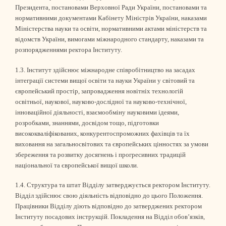
Президента, постановами Верховної Ради України, постановами та
нормативними документами Кабінету Міністрів України, наказами
Міністерства науки та освіти, нормативними актами міністерств та
відомств України, вимогами міжнародного стандарту, наказами та
розпорядженнями ректора Інституту.
1.3. Інститут здійснює міжнародне співробітництво на засадах
інтеграції системи вищої освіти та науки України у світовий та
європейський простір, запровадження новітніх технологій
освітньої, наукової, науково-дослідної та науково-технічної,
інноваційної діяльності, взаємообміну науковими ідеями,
розробками, знаннями, досвідом тощо, підготовки
висококваліфікованих, конкурентоспроможних фахівців та їх
виховання на загальносвітових та європейських цінностях за умови
збереження та розвитку досягнень і прогресивних традицій
національної та європейської вищої школи.
1.4. Структура та штат Відділу затверджується ректором Інституту.
Відділ здійснює свою діяльність відповідно до цього Положення.
Працівники Відділу діють відповідно до затверджених ректором
Інституту посадових інструкцій. Покладення на Відділ обов’язків,