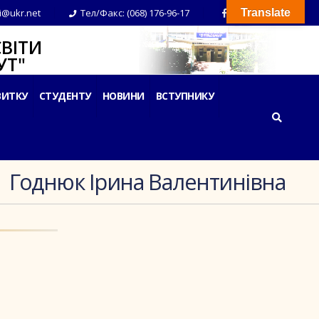
i@ukr.net
Тел/Факс: (068) 176-96-17
Translate
ВІТИ
Т"
ВИТКУ
СТУДЕНТУ
НОВИНИ
ВСТУПНИКУ
Годнюк Ірина Валентинівна