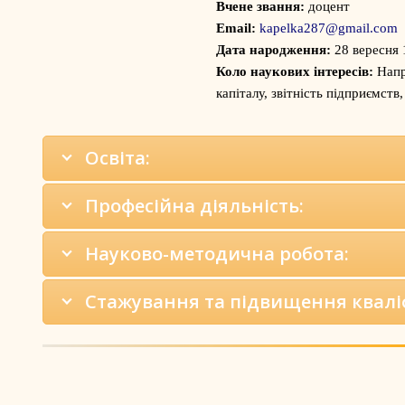
Вчене звання:
доцент
Email:
kapelka287@gmail.com
Дата народження:
28 вересня 
Коло наукових інтересів:
Напр
капіталу, звітність підприємств,
Освіта:
Професійна діяльність:
Науково-методична робота:
Стажування та підвищення кваліф