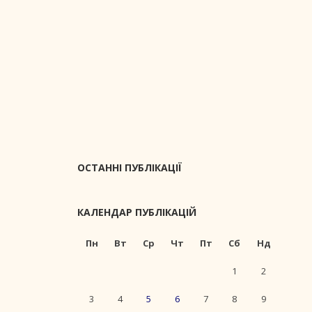
ОСТАННІ ПУБЛІКАЦІЇ
КАЛЕНДАР ПУБЛІКАЦІЙ
Пн
Вт
Ср
Чт
Пт
Сб
Нд
1
2
3
4
5
6
7
8
9