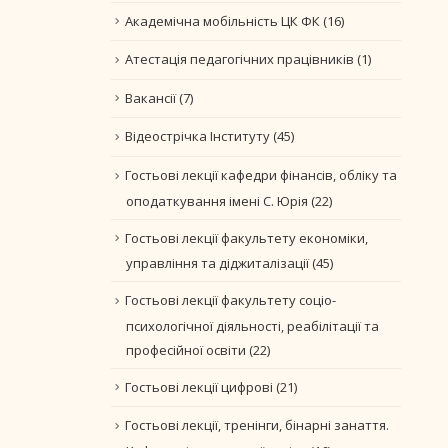
Академічна мобільність ЦК ФК
(16)
Атестація педагогічних працівників
(1)
Вакансії
(7)
Відеострічка Інституту
(45)
Гостьові лекції кафедри фінансів, обліку та
оподаткування імені С. Юрія
(22)
Гостьові лекції факультету економіки,
управління та діджиталізації
(45)
Гостьові лекції факультету соціо-
психологічної діяльності, реабілітації та
професійної освіти
(22)
Гостьові лекції цифрові
(21)
Гостьові лекції, тренінги, бінарні занаття.