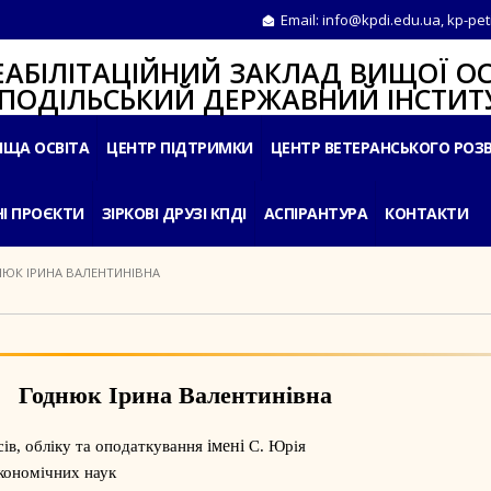
Email:
info@kpdi.edu.ua
,
kp-pet
ІТАЦІЙНИЙ ЗАКЛАД ВИЩОЇ ОС
ЛЬСЬКИЙ ДЕРЖАВНИЙ ІНСТИТУ
ИЩА ОСВІТА
ЦЕНТР ПІДТРИМКИ
ЦЕНТР ВЕТЕРАНСЬКОГО РОЗ
І ПРОЄКТИ
ЗІРКОВІ ДРУЗІ КПДІ
АСПІРАНТУРА
КОНТАКТИ
ЮК ІРИНА ВАЛЕНТИНІВНА
Годнюк Ірина Валентинівна
імені
ів, обліку та оподаткування
С. Юрія
кономічних наук