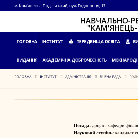
м. Кам'янець - Подільський, вул. Годованця, 13
НАВЧАЛЬНО-РЕАБІЛ
"КАМ'ЯНЕЦЬ-ПОДІ
ГОЛОВНА
ІНСТИТУТ
ПЕРЕДВИЩА ОСВІТА
В
ВИДАННЯ
АКАДЕМІЧНА ДОБРОЧЕСНІСТЬ
МІЖНАРОДН
ГОЛОВНА
ІНСТИТУТ
АДМІНІСТРАЦІЯ
ВЧЕНА РАДА
ГОДН
Посада:
доцент кафедри фінанс
Науковий ступінь:
кандидат е